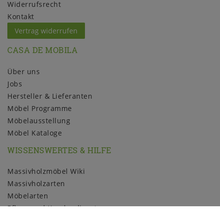
Widerrufs­recht
Kontakt
Vertrag widerrufen
CASA DE MOBILA
Über uns
Jobs
Hersteller & Lieferanten
Möbel Programme
Möbelausstellung
Möbel Kataloge
WISSENSWERTES & HILFE
Massivholzmöbel Wiki
Massivholzarten
Möbelarten
Pflege und Kundendienst