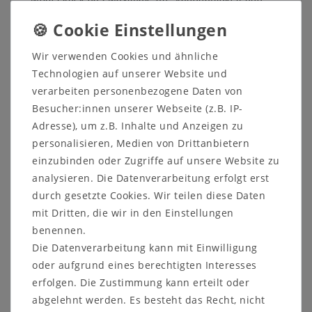
überzeugt in seiner ausgezeichneten Qualität.
Wir verwenden Cookies und ähnliche
Auf Grund verschiedener Bildschirmeinstellungen
Technologien auf unserer Website und
sowie der Lichtverhältnisse beim Fotografieren kann
verarbeiten personenbezogene Daten von
es dazu führen, dass die Farbe des Artikels nicht
Besucher:innen unserer Webseite (z.B. IP-
authentisch wiedergegeben wird.
Adresse), um z.B. Inhalte und Anzeigen zu
Dekorationsartikel sind nicht im Lieferumfang
personalisieren, Medien von Drittanbietern
enthalten.
einzubinden oder Zugriffe auf unsere Website zu
analysieren. Die Datenverarbeitung erfolgt erst
durch gesetzte Cookies. Wir teilen diese Daten
mit Dritten, die wir in den Einstellungen
benennen.
Weitere Informationen zum
Die Datenverarbeitung kann mit Einwilligung
Möbelstück:
oder aufgrund eines berechtigten Interesses
Maße:
erfolgen. Die Zustimmung kann erteilt oder
Schenkel links : 153 x 83 x 53 cm
abgelehnt werden. Es besteht das Recht, nicht
Schenkel rechts : 153 x 83 x 53 cm