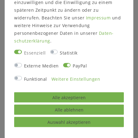
einzuwilligen und die Einwilligung zu einem
Schenkel-Innenmaße: ca. 108 x 108 cm
späteren Zeitpunkt zu ändern oder zu
für Tische mit den Maßen: 95x95 cm
widerrufen. Beachten Sie unser
Impressum
und
Sitzhöhe: 45 cm
weitere Hinweise zur Verwendung
Sitztiefe: 45 cm
Details:
personenbezogener Daten in unserer
Daten­
Beinprofil: 6x6 cm
schutz­erklärung
.
inkl. Gleiter
Essenziell
Statistik
Weitere Informationen zum
Externe Medien
PayPal
Programm:
Funktional
Weitere Einstellungen
Holzart:
wahlweise
Rotkernbuche natur geölt (Abbildung)
rustikale Asteiche natur geölt
Alle akzeptieren
rustikale Asteiche bianco geölt
Massivholz ist ein organisches Material, das
Alle ablehnen
sich an die jeweiligen Umgebungsbedingungen
Auswahl akzeptieren
anpasst. Im Laufe der Zeit können
Farbveränderungen und Rissbildungen
entstehen, verstärkt durch