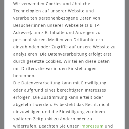
Maße:
Wir verwenden Cookies und ähnliche
Schenkel links : 198 x 83 x 53 cm
Technologien auf unserer Website und
Schenkel rechts : 143 x 83 x 53 cm
verarbeiten personenbezogene Daten von
Schenkel-Innenmaße: ca. 153 x 98 cm
Besucher:innen unserer Webseite (z.B. IP-
für Tische mit den Maßen: 140x85 cm
Adresse), um z.B. Inhalte und Anzeigen zu
Sitzhöhe: 45 cm
Sitztiefe: 45 cm
personalisieren, Medien von Drittanbietern
Details:
einzubinden oder Zugriffe auf unsere Website zu
Beinprofil: 6x6 cm
analysieren. Die Datenverarbeitung erfolgt erst
inkl. Gleiter
durch gesetzte Cookies. Wir teilen diese Daten
mit Dritten, die wir in den Einstellungen
Weitere Informationen zum
benennen.
Die Datenverarbeitung kann mit Einwilligung
Programm:
oder aufgrund eines berechtigten Interesses
Holzart:
wahlweise
erfolgen. Die Zustimmung kann erteilt oder
Rotkernbuche natur geölt (Abbildung)
abgelehnt werden. Es besteht das Recht, nicht
rustikale Asteiche natur geölt
rustikale Asteiche bianco geölt
einzuwilligen und die Einwilligung zu einem
Massivholz ist ein organisches Material, das
späteren Zeitpunkt zu ändern oder zu
sich an die jeweiligen Umgebungsbedingungen
widerrufen. Beachten Sie unser
Impressum
und