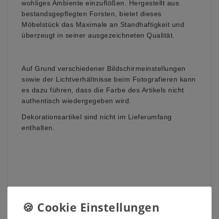
wohliges Ambiente einzuflößen.
Hergestellt aus
bestandsgepflegten Forsten, bietet dieses
Möbelstück das Maximale an Standhaftigkeit und
überzeugt in seiner ausgezeichneten Qualität.
Auf Grund verschiedener Bildschirmeinstellungen
sowie der Lichtverhältnisse beim Fotografieren kann
es dazu führen, dass die Farbe des Artikels nicht
authentisch wiedergegeben wird.
Dekorationsartikel sind nicht im Lieferumfang
enthalten.
Weitere Informationen zum
Möbelstück: