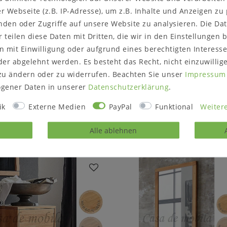
Lieferzustand:
 Webseite (z.B. IP-Adresse), um z.B. Inhalte und Anzeigen zu
montiert
nden oder Zugriffe auf unsere Website zu analysieren. Die Dat
r teilen diese Daten mit Dritten, die wir in den Einstellungen
 mit Einwilligung oder aufgrund eines berechtigten Interesse
er abgelehnt werden. Es besteht das Recht, nicht einzuwillig
zu ändern oder zu widerrufen. Beachten Sie unser
Impressum
rodukt?
Gerne können Sie un
gener Daten in unserer
Daten­schutz­erklärung
.
ik
Externe Medien
PayPal
Funktional
Weitere
Alle ablehnen
Passende Artikel