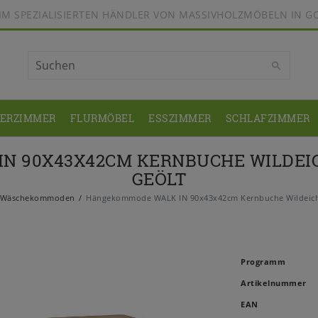
BEIM SPEZIALISIERTEN HÄNDLER VON MASSIVHOLZMÖBELN IN G
DERZIMMER
FLURMÖBEL
ESSZIMMER
SCHLAFZIMMER
N 90X43X42CM KERNBUCHE WILDEIC
GEÖLT
Wäschekommoden
Hängekommode WALK IN 90x43x42cm Kernbuche Wildeiche
Programm
Artikelnummer
EAN