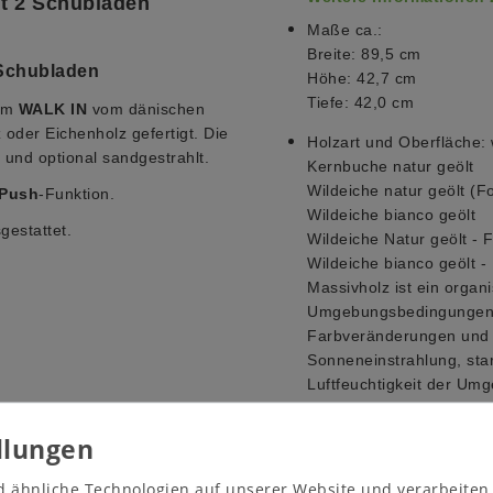
 2 Schubladen
Maße ca.:
Breite: 89,5 cm
Schubladen
Höhe: 42,7 cm
Tiefe: 42,0 cm
mm
WALK IN
vom dänischen
oder Eichenholz gefertigt. Die
Holzart und Oberfläche:
 und optional sandgestrahlt.
Kernbuche natur geölt
Wildeiche natur geölt (F
Push
-Funktion.
Wildeiche bianco geölt
estattet.
Wildeiche Natur geölt - 
Wildeiche bianco geölt -
Massivholz ist ein organi
Umgebungsbedingungen a
Farbveränderungen und R
Sonneneinstrahlung, sta
Luftfeuchtigkeit der Um
Schubladen:
2 Schubladen
Push-to-Open-Mechanik
d ähnliche Technologien auf unserer Website und verarbeite