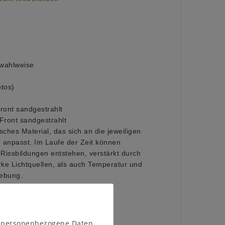
wahlweise
otos)
Front sandgestrahlt
 Front sandgestrahlt
sches Material, das sich an die jeweiligen
npasst. Im Laufe der Zeit können
issbildungen entstehen, verstärkt durch
rke Lichtquellen, als auch Temperatur und
gebung.
n personenbezogene Daten