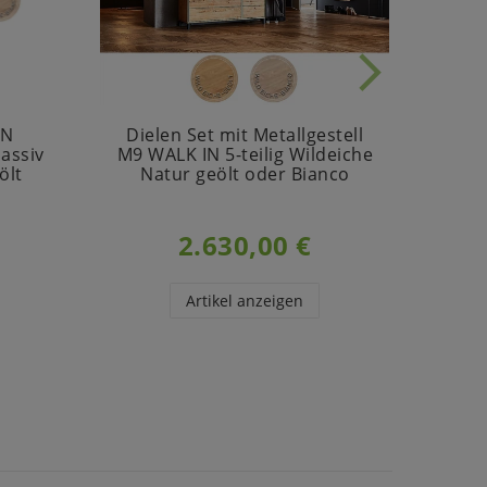
IN
Dielen Set mit Metallgestell
assiv
M9 WALK IN 5-teilig Wildeiche
90x4
ölt
Natur geölt oder Bianco
g
2.630,00 €
Artikel anzeigen