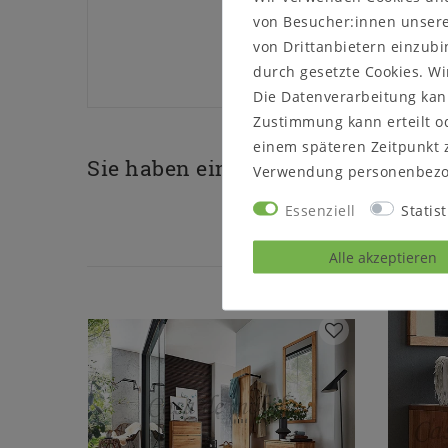
von Besucher:innen unserer
von Drittanbietern einzubi
durch gesetzte Cookies. Wi
Die Datenverarbeitung kann
Zustimmung kann erteilt od
einem späteren Zeitpunkt 
Sie haben eine Frage zu diesem P
Verwendung personenbezo
Essenziell
Statist
Alle akzeptieren