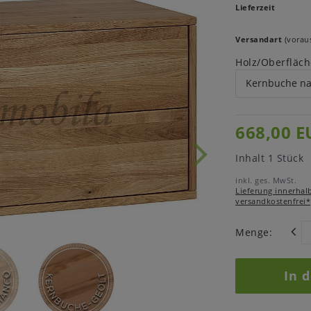
Lieferzeit
Versandart
(voraus
Holz/Oberfläch
668,00 E
Inhalt
1
Stück
inkl. ges. MwSt.
Lieferung innerhal
versandkostenfrei*
Menge:
In 