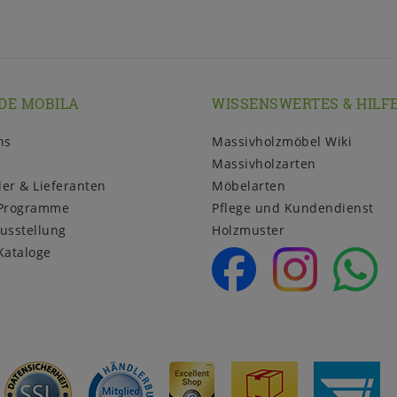
DE MOBILA
WISSENSWERTES & HILF
ns
Massivholzmöbel Wiki
Massivholzarten
ler & Lieferanten
Möbelarten
Programme
Pflege und Kundendienst
usstellung
Holzmuster
Kataloge