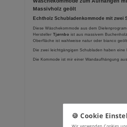
Wäschekommode zum Aufhängen mit
Massivholz geölt
Echtholz
Schubladenkommode mit zwei 
Diese Wäschekommode aus dem Dielenprogra
Hersteller
Tjørnbo
ist aus massivem Buchenholz 
Oberfläche ist wahlweise natur oder bianco geölt
Die zwei leichtgängigen Schubladen haben eine
Die Kommode ist mir einer Wandaufhängung ausg
Wir verwenden Cookies un