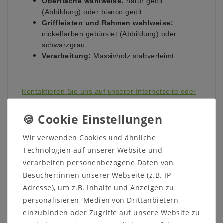
Oberfläche wahlweise:
natur geölt
(Abbildung) oder bianco geölt
Griffleisten und Rahmen wahlweise:
nickelfarben gebürstet (Abbildung) oder
schwarzgrau
Verarbeitung:
Massivholz stabverleimt
Kontaktieren Sie uns auf unserer Internetseite oder
rufen Sie uns direkt an unter 05321-685990. Wir
helfen Ihnen gerne weiter!
Wir verwenden Cookies und ähnliche
Technologien auf unserer Website und
verarbeiten personenbezogene Daten von
Besucher:innen unserer Webseite (z.B. IP-
Informationen zum Möbelstück:
Adresse), um z.B. Inhalte und Anzeigen zu
Maße:
personalisieren, Medien von Drittanbietern
Breite: 181 cm
einzubinden oder Zugriffe auf unsere Website zu