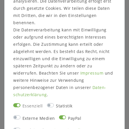
analysieren. Die Datenverarbeitung erfolgt erst
Höhe: 35,4 cm
durch gesetzte Cookies. Wir teilen diese Daten
Tiefe: 56,1 cm
mit Dritten, die wir in den Einstellungen
benennen.
Die Datenverarbeitung kann mit Einwilligung
Details:
oder aufgrund eines berechtigten Interesses
3 Schubladen
erfolgen. Die Zustimmung kann erteilt oder
Griffleiste links
abgelehnt werden. Es besteht das Recht, nicht
einzuwilligen und die Einwilligung zu einem
Weitere Informationen zum Programm:
späteren Zeitpunkt zu ändern oder zu
Holzart:
widerrufen. Beachten Sie unser
Impressum
und
weitere Hinweise zur Verwendung
rustikale Asteiche massiv, stabverleimt gem. DIN
personenbezogener Daten in unserer
Daten­
EN 204:2001
schutz­erklärung
.
Rückwände und Schubladenböden aus
Leimholzplatten
Essenziell
Statistik
Externe Medien
PayPal
Massivholz ist ein organisches Material, das